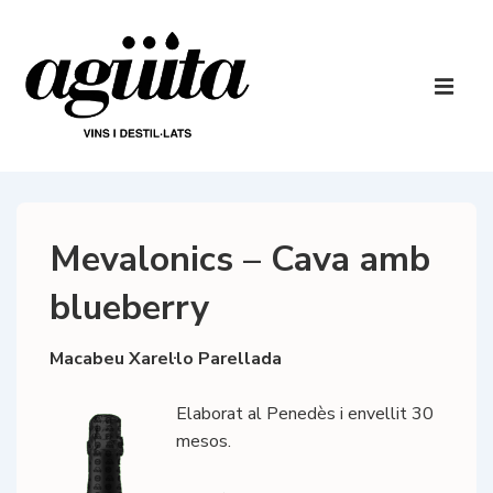
↓
Salta
al
Navegaci
contingut
principal
ME
principal
Mevalonics – Cava amb
blueberry
Macabeu Xarel·lo Parellada
Elaborat al Penedès i envellit 30
mesos.