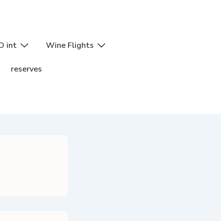
O int
Wine Flights
reserves