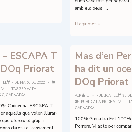
dues varietats per separat, 
amb els peus, …
Mas
Llegir més »
d’en
Perí
–
 – ESCAPA T
Mas d’en Per
M’ho
ha
 DOq Priorat
ha dit un oce
dit
un
DOq Priorat
ocellet
T EL
7 DE MARÇ DE 2022
,
VI
TAGGED WITH
Coupatge
IC
,
GARNATXA
PER
JJ
PUBLICAT EL
28 DE
–
PUBLICAT A
PRIORAT
,
VI
T
DOq
0% Carinyena. ESCAPA T:
GARNATXA
Priorat
er aquells que volen lliurar-
100% Garnatxa Fet 100% 
 que ofereix el grup, i
Porrera. Vi apte per compart
icions dures i el cansament