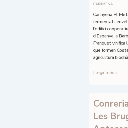
CARINYENA
Carinyena El Met
fermentat i envel
l’edifici cooperati
d’Espanya, a Barb
Franquet vinifica 
que formen Costad
agricultura biodnà
Celler
Llegir més »
Costador
–
Metamorphika
Conreria
Carinyena
–
Les Bru
DOQ
Priorat