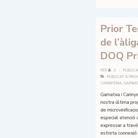
Scala
Dei
–
Prior Te
Primera
Vinya
de l’àli
2022
–
DOQ Pri
DOQ
Priorat
PER
JJ
PUBLICA
PUBLICAT A
PRIO
CARINYENA
,
GARNA
Garnatxa i Carinye
nostra última pro
de microvinificac
especial atenció 
expressar a travé
estreta connexió 