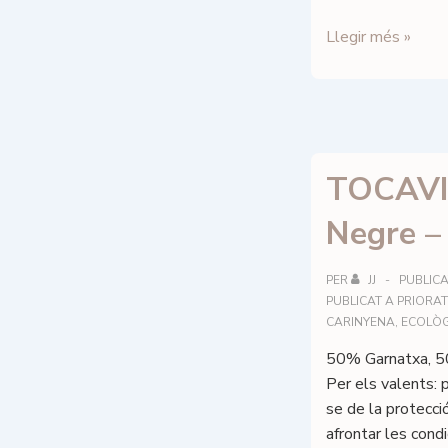
Prior
Llegir més »
Terrae
–
El
vol
de
TOCAVI
l’àliga
Negre
Negre –
–
DOQ
PER
JJ
PUBLICA
Priorat
PUBLICAT A
PRIORAT
CARINYENA
,
ECOLÒG
50% Garnatxa, 5
Per els valents: p
se de la protecció
afrontar les cond