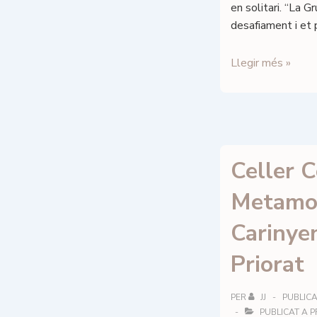
en solitari. “La G
desafiament i et 
TOCAVI
Llegir més »
–
ESCAPA
T
Negre
–
Celler 
DOq
Priorat
Metamo
Carinye
Priorat
PER
JJ
PUBLICA
PUBLICAT A
P