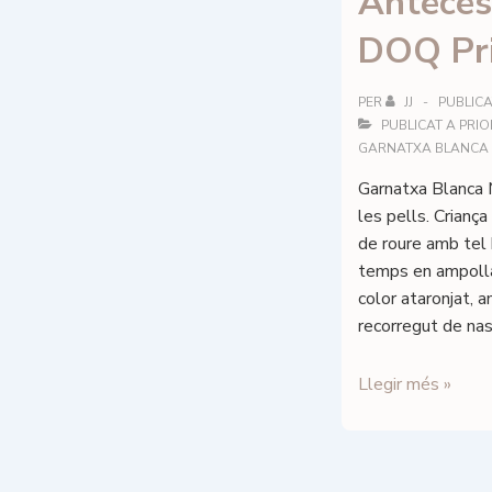
Anteces
DOQ Pri
PER
JJ
PUBLICA
PUBLICAT A
PRIO
GARNATXA BLANCA
Garnatxa Blanca 
les pells. Crianç
de roure amb tel b
temps en ampol
color ataronjat, 
recorregut de na
Conreria
Llegir més »
Scala
Dei
–