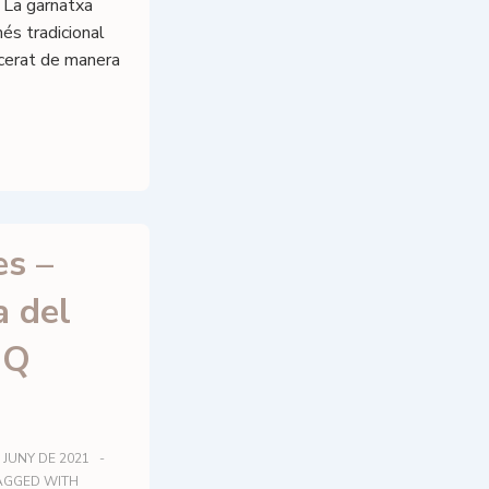
. La garnatxa
és tradicional
acerat de manera
es –
a del
OQ
 JUNY DE 2021
AGGED WITH