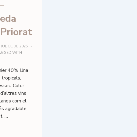
–
Seda
Priorat
 JULIOL DE 2025
AGGED WITH
nier 40% Una
tropicals,
éssec. Color
d’altres vins
alanes com el
és agradable,
t. …