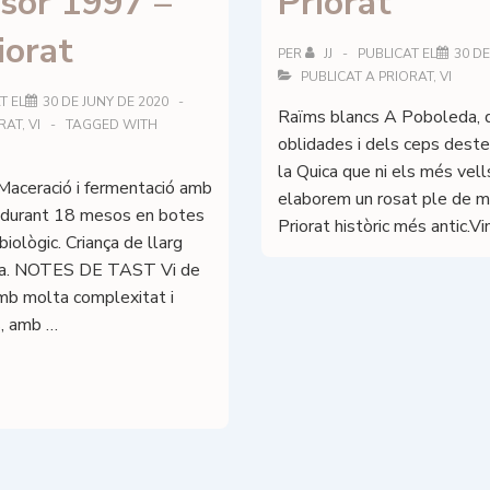
sor 1997 –
Priorat
DOQ
Priorat
orat
PER
JJ
PUBLICAT EL
30 DE
PUBLICAT A
PRIORAT
,
VI
T EL
30 DE JUNY DE 2020
Raïms blancs A Poboleda, d
RAT
,
VI
TAGGED WITH
oblidades i dels ceps deste
la Quica que ni els més vel
Maceració i fermentació amb
elaborem un rosat ple de m
a durant 18 mesos en botes
Priorat històric més antic.V
iològic. Criança de llarg
la. NOTES DE TAST Vi de
amb molta complexitat i
s, amb …