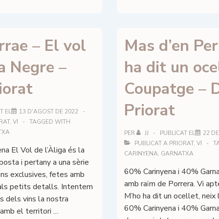
Galena
–
Formiga
rrae – El vol
Mas d’en Per
de
Seda
ga Negre –
ha dit un oce
2022
–
orat
Coupatge – 
DOQ
Priorat
Priorat
T EL
13 D'AGOST DE 2022
RAT
,
VI
TAGGED WITH
TXA
PER
JJ
PUBLICAT EL
22 DE
PUBLICAT A
PRIORAT
,
VI
T
na El Vol de l’Àliga és la
CARINYENA
,
GARNATXA
posta i pertany a una sèrie
60% Carinyena i 40% Garn
ions exclusives, fetes amb
amb raïm de Porrera. Vi apt
als petits detalls. Intentem
M’ho ha dit un ocellet, neix
s dels vins la nostra
60% Carinyena i 40% Garnatx
amb el territori …