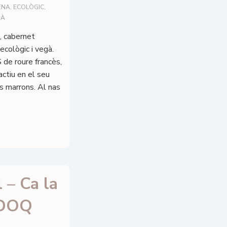
ENA
,
ECOLÒGIC
,
GÀ
, cabernet
ecològic i vegà.
e roure francès,
actiu en el seu
s marrons. Al nas
 – Ca la
 DOQ