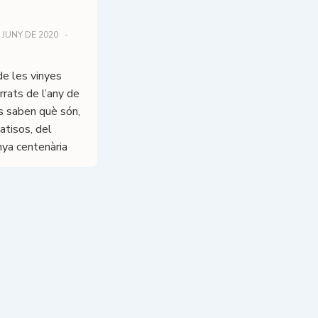
 JUNY DE 2020
e les vinyes
rrats de l’any de
ls saben què són,
atisos, del
inya centenària