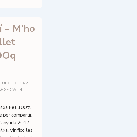
í – M’ho
llet
DOq
 JULIOL DE 2022
AGGED WITH
atxa Fet 100%
e per compartir.
 l’anyada 2017.
a. Vinifico les