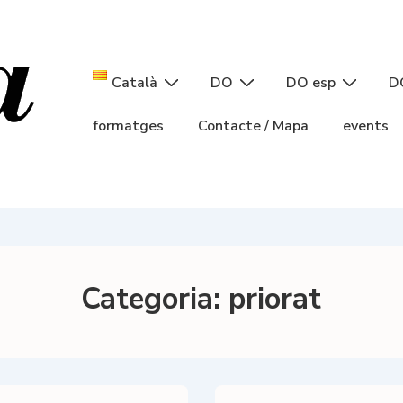
Navegació
Català
DO
DO esp
D
principal
formatges
Contacte / Mapa
events
Categoria:
priorat