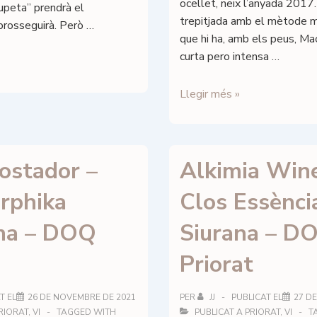
ocellet, neix l’anyada 2017
rupeta” prendrà el
trepitjada amb el mètode m
prosseguirà. Però …
que hi ha, amb els peus, M
curta pero intensa …
Mas
Llegir més »
d’en
Perí
–
Costador –
Alkimia Win
M’ho
ha
rphika
Clos Essènci
dit
un
na – DOQ
Siurana – D
ocellet
–
Priorat
DOq
Priorat
T EL
26 DE NOVEMBRE DE 2021
PER
JJ
PUBLICAT EL
27 DE
RIORAT
,
VI
TAGGED WITH
PUBLICAT A
PRIORAT
,
VI
T