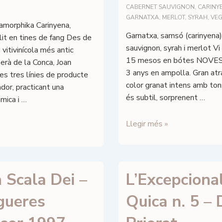
CABERNET SAUVIGNON
,
CARINY
GARNATXA
,
MERLOT
,
SYRAH
,
VE
amorphika Carinyena,
Garnatxa, samsó (carinyena)
lit en tines de fang Des de
sauvignon, syrah i merlot Vi 
u vitivinícola més antic
15 mesos en bótes NOVES d
erà de la Conca, Joan
3 anys en ampolla. Gran atr
les tres línies de producte
color granat intens amb ton
or, practicant una
és subtil, sorprenent …
mica i …
Alkimia
Llegir més »
Wines
–
Clos
Essència
 Scala Dei –
L’Excepcional
del
gueres
Quica n. 5 –
Siurana
–