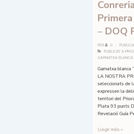
Conreria
Primera
– DOQ P
PER
JJ
PUBLICA
PUBLICAT A
PRIO
GARNATXA BLANCA
Garnatxa blanca
LA NOSTRA PRI
seleccionats de 
expressen la deli
territori del Prio
Plata 93 punts 
Revelació Guía P
Conreria
Llegir més »