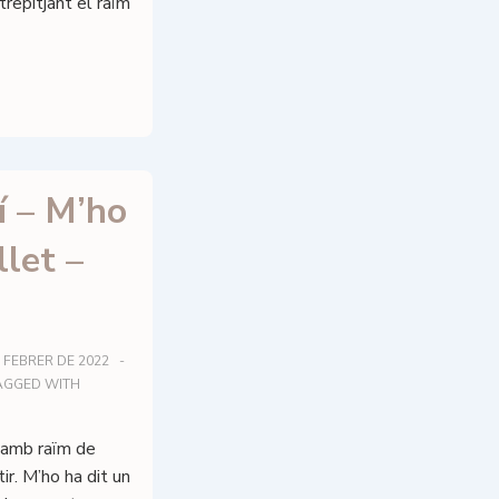
trepitjant el raïm
í – M’ho
llet –
 FEBRER DE 2022
AGGED WITH
amb raïm de
ir. M’ho ha dit un