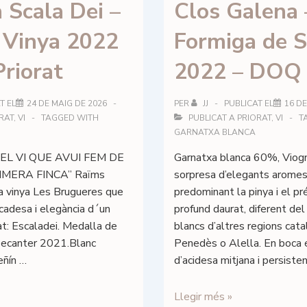
 Scala Dei –
Clos Galena 
 Vinya 2022
Formiga de 
riorat
2022 – DOQ 
T EL
24 DE MAIG DE 2026
PER
JJ
PUBLICAT EL
16 DE
RAT
,
VI
TAGGED WITH
PUBLICAT A
PRIORAT
,
VI
T
GARNATXA BLANCA
 “EL VI QUE AVUI FEM DE
Garnatxa blanca 60%, Viog
MERA FINCA” Raïms
sorpresa d’elegants aromes 
la vinya Les Brugueres que
predominant la pinya i el pr
cadesa i elegància d´un
profund daurat, diferent del 
rat: Escaladei. Medalla de
blancs d’altres regions cat
Decanter 2021.Blanc
Penedès o Alella. En boca 
eñín …
d’acidesa mitjana i persisten
Clos
Llegir més »