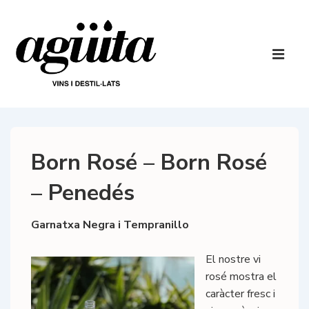
↓
Salta
al
Navegaci
contingut
principal
ME
principal
Born Rosé – Born Rosé
– Penedés
Garnatxa Negra i Tempranillo
El nostre vi
rosé mostra el
caràcter fresc i