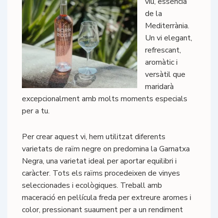
viu, essència
de la
Mediterrània.
Un vi elegant,
refrescant,
aromàtic i
versàtil que
maridarà
excepcionalment amb molts moments especials
per a tu.
Per crear aquest vi, hem utilitzat diferents
varietats de raïm negre on predomina la Garnatxa
Negra, una varietat ideal per aportar equilibri i
caràcter. Tots els raïms procedeixen de vinyes
seleccionades i ecològiques. Treball amb
maceració en pel·lícula freda per extreure aromes i
color, pressionant suaument per a un rendiment