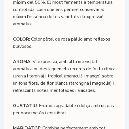
màxim del 50%. El most fermenta a temperatura
controlada, cosa que ens permet conservar al
màxim l’essència de les varietats i l’expressió
aromàtica.
COLOR
: Color pètal de rosa pàl·lid amb reflexos
blavosos.
AROMA
: Vi expressiu, amb alta intensitat
aromàtica on destaquen els records de fruita cítrica
(aranja i taronja) i tropical (maracuià i mango) sobre
un fons floral de flor blanca (tarongina i magnòlia) i
refrescants notes mentolades i anisades.
GUSTATIU
: Entrada agradable i dolça amb un pas
per boca melós i equilibrat.
MARIDATGE
: Combina perfectament amb tot