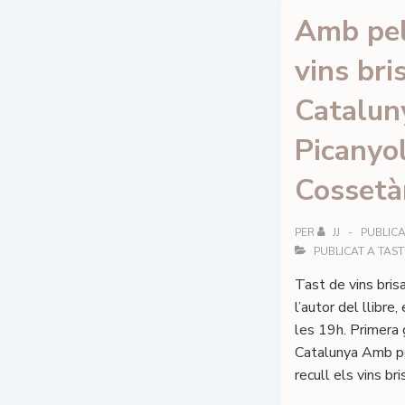
Penedès
Amb pel
vins bri
Catalun
Picanyol
Cossetà
PER
JJ
PUBLICA
PUBLICAT A
TAST
Tast de vins bris
l’autor del llibre
les 19h. Primera 
Catalunya Amb pe
recull els vins br