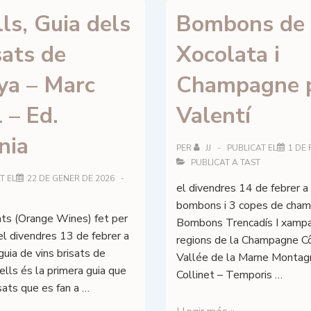
de
ls, Guia dels
Bombons de
L’Antic
Magatzem
sats de
Xocolata i
–
Adrià
ya – Marc
Champagne p
Domènech
 – Ed.
Valentí
nia
PER
JJ
PUBLICAT EL
1 DE 
PUBLICAT A
TAST
T EL
22 DE GENER DE 2026
el divendres 14 de febrer a
bombons i 3 copes de cha
ats (Orange Wines) fet per
Bombons Trencadís I xampa
, el divendres 13 de febrer a
regions de la Champagne C
guia de vins brisats de
Vallée de la Marne Montag
lls és la primera guia que
Collinet – Temporis …
isats que es fan a …