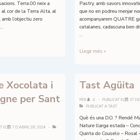
acions. Terra.00 neix a
Pastry, amb savors innovati
 al cor de la Terra Alta, al
que no en podreu menjar nom
 amb l’objectiu zero
acompanyarem QUATRE ga
 …
catalanes, cadascuna ben dif
…
Bombons
Llegir més »
party
amb
quatre
e Xocolata i
Tast Agüita
garnatxes
catalanes,
ne per Sant
el
PER
JJ
PUBLICAT EL
27 DE
divendres
PUBLICAT A
TAST
4
Què és una D.O. ? Rendé M
d’octubre
Nature llarga estada – Con
T EL
7 D'ABRIL DE 2024
a
Quinta do Couselo – Rosal –
les