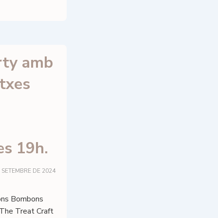
rty amb
txes
es 19h.
E SETEMBRE DE 2024
ons Bombons
The Treat Craft