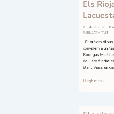
Els Rioj
Lacuest
PER
JJ
PUBLICA
PUBLICAT A
TAST
El pròxim dijous 
convidem a un ta
Bodegas Martínez 
de Haro fundat e
blanc Viura, un c
Els
Llegir més »
Rioja
de
Martínez
Lacuesta