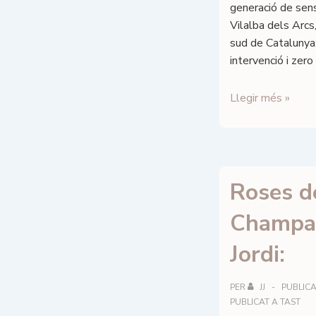
generació de sens
Vilalba dels Arcs,
sud de Catalunya,
intervenció i zero
Terra.00,
Llegir més »
tast
dels
CINC
vins
Roses d
orgànics
i
Champag
humans
de
Jordi:
la
Terra
PER
JJ
PUBLICA
Alta,
PUBLICAT A
TAST
el