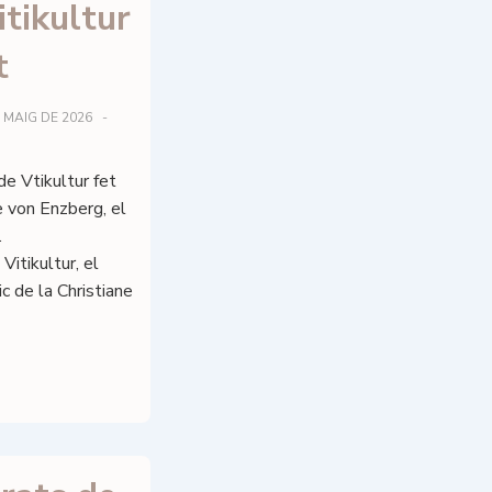
itikultur
t
 MAIG DE 2026
e Vtikultur fet
e von Enzberg, el
h.
itikultur, el
ic de la Christiane