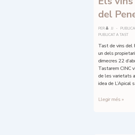
Els vins
del Pen
PER
JJ
PUBLICA
PUBLICAT A
TAST
Tast de vins del 
un dels propietari
dimecres 22 d‘abr
Tastarem CINC vi
de les varietats
idea de L’Apical 
Els
Llegir més »
vins
de
l’Apical
del