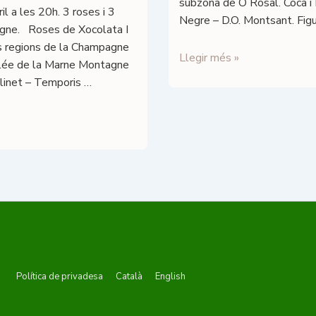
subzona de O Rosal. Coca i F
19h.
ril a les 20h. 3 roses i 3
Negre – D.O. Montsant. Fig
gne. Roses de Xocolata I
 regions de la Champagne
Tast
Llegir més »
lée de la Marne Montagne
Agüita
llinet – Temporis …
Menú
Política de privadesa
Català
English
del