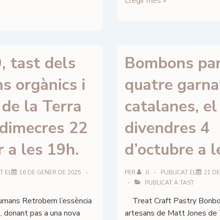
Bombons
Llegir més »
de
Xocolata
i
Champagne
, tast dels
Bombons pa
per
Sant
s orgànics i
quatre garna
Valentí
de la Terra
catalanes, el
 dimecres 22
divendres 4
 a les 19h.
d’octubre a l
T EL
16 DE GENER DE 2025
PER
JJ
PUBLICAT EL
21 D
PUBLICAT A
TAST
humans Retrobem l’essència
Treat Craft Pastry Bonb
, donant pas a una nova
artesans de Matt Jones de 