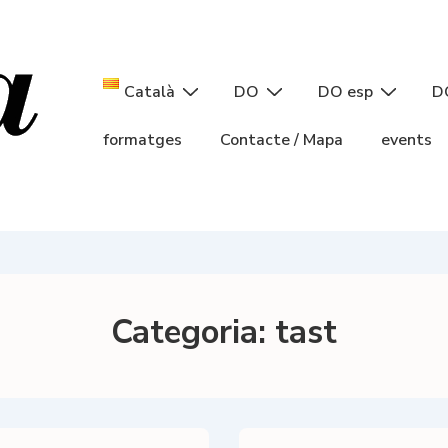
Navegació
Català
DO
DO esp
D
principal
formatges
Contacte / Mapa
events
Categoria:
tast