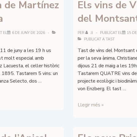
a de Martínez
Els vins de V
a
del Montsan
T EL
6 DE JUNY DE 2026
PER
JJ
PUBLICAT EL
15 DE
PUBLICAT A
TAST
11 de juny a les 19 h us
Tast de vins del Montsant d
st molt especial amb
per la seva ànima, Christian
Lacuesta, el celler històric
dijous 21 de maig a les 19
l 1895. Tastarem 5 vins: un
Tastarem QUATRE vins de V
rianza Selecto, dos …
projecte ecològic i biodinàm
von Enzberg. El tast …
Els
Llegir més »
vins
de
Vitikultur
del