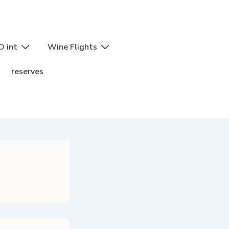
O int
Wine Flights
reserves