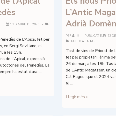
 de l’Apical
Els nous Pri
Montsant
edès
L’Antic Mag
Adrià Domè
T EL
13 D'ABRIL DE 2026
PER
JJ
PUBLICAT EL
22 D
Penedès de L’Apical fet per
PUBLICAT A
TAST
s, en Sergi Sevillano, el
Tast de vins de Priorat de
il a les 19h.
fet pel propietari i ànima del
ns de L’Apical, expressió
26 de març a les 19h. Tast
 autòctones del Penedès. La
de L’Antic Magatzem, un d’e
sempre ha estat clara: …
Cal Pagès que el 2024 va 
al …
Els
Llegir més »
nous
Priorats