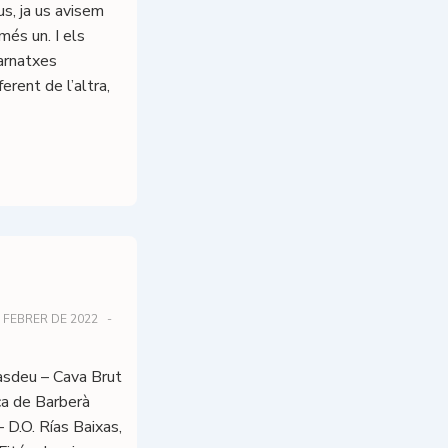
us, ja us avisem
és un. I els
rnatxes
erent de l’altra,
 FEBRER DE 2022
asdeu – Cava Brut
ca de Barberà
 D.O. Rías Baixas,