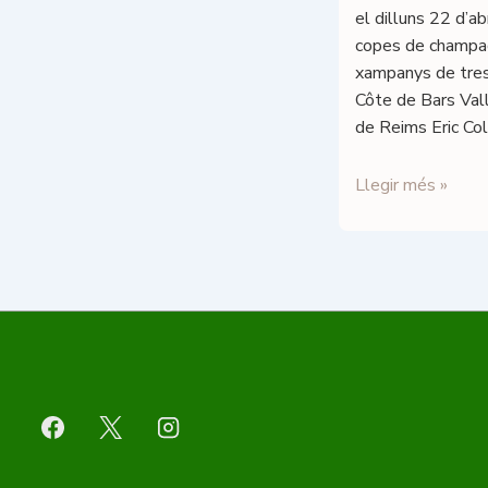
dimecres
el dilluns 22 d’ab
22
copes de champa
de
xampanys de tres
gener
Côte de Bars Val
a
de Reims Eric Co
les
19h.
Roses
Llegir més »
de
Xocolata
i
Champagne
per
Sant
Jordi: