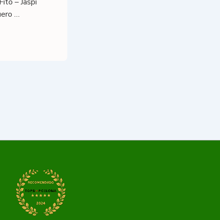
itó – Jaspi
uero …