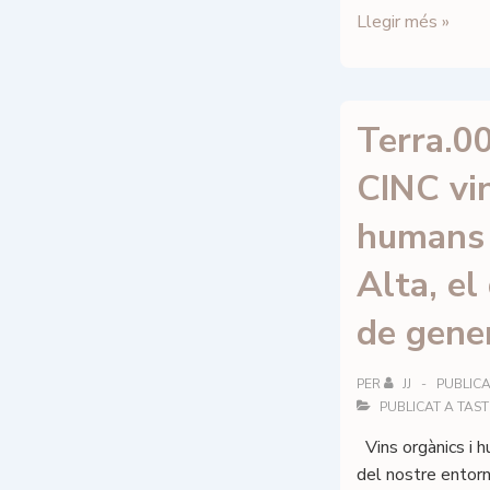
Amb
Llegir més »
pells,
Guia
dels
Terra.00
vins
brisats
CINC vin
de
Catalunya
humans 
–
Marc
Alta, el
Picanyol
–
de gener
Ed.
Cossetània
PER
JJ
PUBLICA
PUBLICAT A
TAST
Vins orgànics i 
del nostre entorn