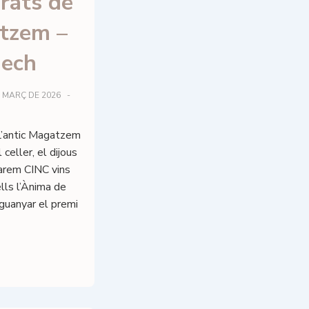
orats de
atzem –
nech
E MARÇ DE 2026
 L’antic Magatzem
 celler, el dijous
arem CINC vins
lls l’Ànima de
guanyar el premi