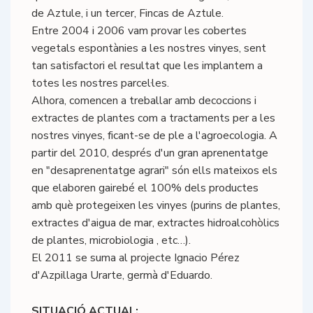
de Aztule, i un tercer, Fincas de Aztule.
Entre 2004 i 2006 vam provar les cobertes
vegetals espontànies a les nostres vinyes, sent
tan satisfactori el resultat que les implantem a
totes les nostres parcel·les.
Alhora, comencen a treballar amb decoccions i
extractes de plantes com a tractaments per a les
nostres vinyes, ficant-se de ple a l'agroecologia. A
partir del 2010, després d'un gran aprenentatge
en "desaprenentatge agrari" són ells mateixos els
que elaboren gairebé el 100% dels productes
amb què protegeixen les vinyes (purins de plantes,
extractes d'aigua de mar, extractes hidroalcohòlics
de plantes, microbiologia , etc…).
El 2011 se suma al projecte Ignacio Pérez
d'Azpillaga Urarte, germà d'Eduardo.
SITUACIÓ ACTUAL: