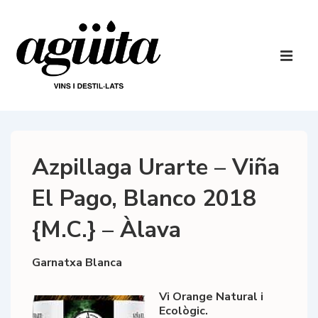
↓
Salta
al
Navegaci
contingut
principal
ME
principal
Azpillaga Urarte – Viña
El Pago, Blanco 2018
{M.C.} – Àlava
Garnatxa Blanca
Vi Orange Natural i
Ecològic.