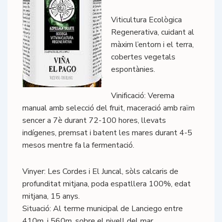
Viticultura Ecològica
Regenerativa, cuidant al
màxim l’entorn i el terra,
cobertes vegetals
espontànies.
Vinificació: Verema
manual amb selecció del fruit, maceració amb raïm
sencer a 7è durant 72-100 hores, llevats
indígenes, premsat i batent les mares durant 4-5
mesos mentre fa la fermentació.
Vinyer: Les Cordes i El Juncal, sòls calcaris de
profunditat mitjana, poda espatllera 100%, edat
mitjana, 15 anys.
Situació: Al terme municipal de Lanciego entre
410m. i 560m. sobre el nivell del mar.