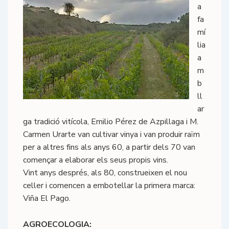
a
fa
mí
lia
a
m
b
ll
ar
ga tradició vitícola, Emilio Pérez de Azpillaga i M.
Carmen Urarte van cultivar vinya i van produir raïm
per a altres fins als anys 60, a partir dels 70 van
començar a elaborar els seus propis vins.
Vint anys després, als 80, construeixen el nou
celler i comencen a embotellar la primera marca:
Viña El Pago.
AGROECOLOGIA: