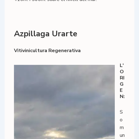
Azpillaga Urarte
Vitivinicultura Regenerativa
L'
O
RI
G
E
N:
S
o
m
un