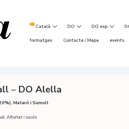
Navegació
Català
DO
DO esp
D
principal
formatges
Contacte / Mapa
events
all – DO Alella
20%), Mataró i Sumoll
il, Afruitat i sucós