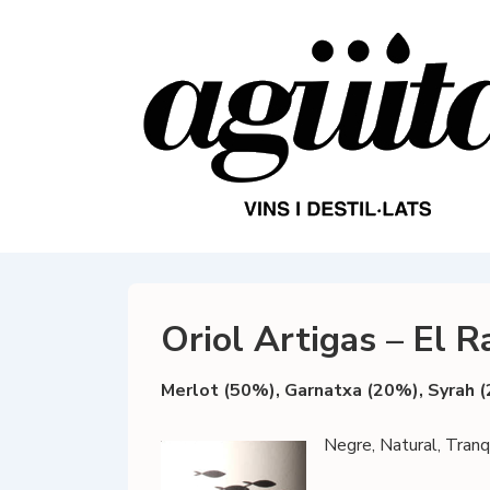
↓
Salta
al
contingut
principal
Oriol Artigas – El R
Merlot (50%), Garnatxa (20%), Syrah (
Negre, Natural, Tranqu