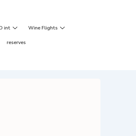
O int
Wine Flights
reserves