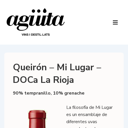
↓
Skip
to
Main
Main
Navigatio
ME
Content
Queirón – Mi Lugar –
DOCa La Rioja
90% tempranillo, 10% grenache
La filosofía de Mi Lugar
es un ensamblaje de
diferentes uvas