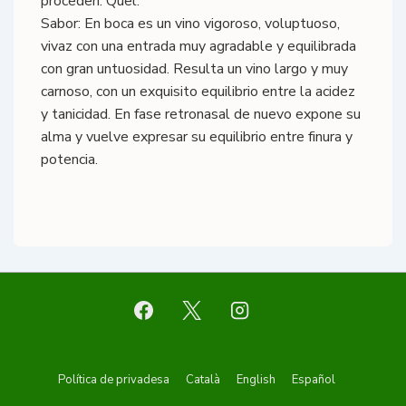
proceden: Quel.
Sabor: En boca es un vino vigoroso, voluptuoso,
vivaz con una entrada muy agradable y equilibrada
con gran untuosidad. Resulta un vino largo y muy
carnoso, con un exquisito equilibrio entre la acidez
y tanicidad. En fase retronasal de nuevo expone su
alma y vuelve expresar su equilibrio entre finura y
potencia.
Footer
Política de privadesa
Català
English
Español