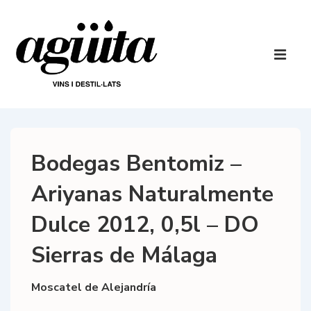
↓
Saltar
al
Navegaci
contenido
principal
ME
principal
Bodegas Bentomiz –
Ariyanas Naturalmente
Dulce 2012, 0,5l – DO
Sierras de Málaga
Moscatel de Alejandría