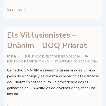
Alkimia
Leer más »
Wines
–
Clos
Els Vil·lusionistes –
Essència
del
Unànim – DOQ Priorat
Siurana
–
DOQ
POR
JJ
PUBLICADO EL
27 DE ENERO DE 2020
PUBLICADO EN
PRIORAT
,
VINO
ETIQUETADO CON
GARNACHA
Priorat
Garnacha. UNÀNIM es nuestro primer vino, es un vino
joven de viña vieja y es nuestra veneración a la garnacha
del Priorat en estado puro. La procedencia de las
garnachas de UNÀNIM es de diversas viñas, cada una
nos da …