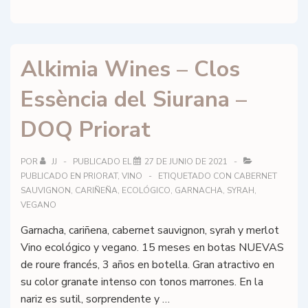
Scala
Dei
–
Alkimia Wines – Clos
Nona
2019
Essència del Siurana –
–
DOQ
DOQ Priorat
Priorat
POR
JJ
PUBLICADO EL
27 DE JUNIO DE 2021
PUBLICADO EN
PRIORAT
,
VINO
ETIQUETADO CON
CABERNET
SAUVIGNON
,
CARIÑEÑA
,
ECOLÓGICO
,
GARNACHA
,
SYRAH
,
VEGANO
Garnacha, cariñena, cabernet sauvignon, syrah y merlot
Vino ecológico y vegano. 15 meses en botas NUEVAS
de roure francés, 3 años en botella. Gran atractivo en
su color granate intenso con tonos marrones. En la
nariz es sutil, sorprendente y …