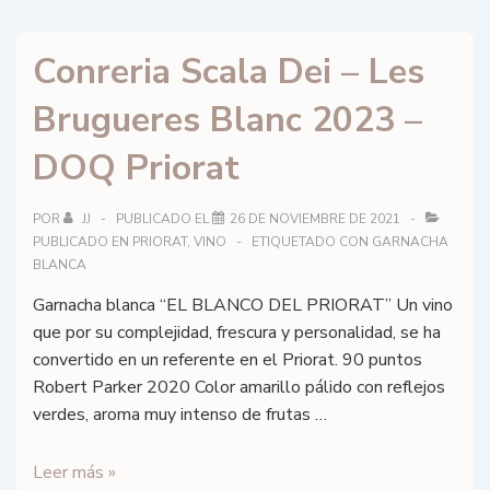
Dei
–
Conreria Scala Dei – Les
Les
Brugueres
Brugueres Blanc 2023 –
Negre
2021
DOQ Priorat
–
DOQ
POR
JJ
PUBLICADO EL
26 DE NOVIEMBRE DE 2021
Priorat
PUBLICADO EN
PRIORAT
,
VINO
ETIQUETADO CON
GARNACHA
BLANCA
Garnacha blanca “EL BLANCO DEL PRIORAT” Un vino
que por su complejidad, frescura y personalidad, se ha
convertido en un referente en el Priorat. 90 puntos
Robert Parker 2020 Color amarillo pálido con reflejos
verdes, aroma muy intenso de frutas …
Conreria
Leer más »