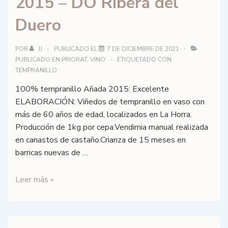
2015 – DO Ribera del
DOQ
Priorat
Duero
POR
JJ
PUBLICADO EL
7 DE DICIEMBRE DE 2021
PUBLICADO EN
PRIORAT
,
VINO
ETIQUETADO CON
TEMPRANILLO
100% tempranillo Añada 2015: Excelente
ELABORACIÓN: Viñedos de tempranillo en vaso con
más de 60 años de edad, localizados en La Horra.
Producción de 1kg por cepa.Vendimia manual realizada
en canastos de castaño.Crianza de 15 meses en
barricas nuevas de …
Figuero
Leer más »
–
Figuero
15,