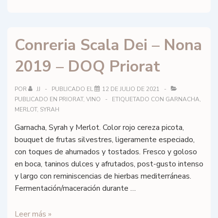
Scala
Dei
–
Conreria Scala Dei – Nona
Les
Brugueres
2019 – DOQ Priorat
Blanc
2023
–
POR
JJ
PUBLICADO EL
12 DE JULIO DE 2021
PUBLICADO EN
PRIORAT
,
VINO
ETIQUETADO CON
GARNACHA
,
DOQ
MERLOT
,
SYRAH
Priorat
Garnacha, Syrah y Merlot. Color rojo cereza picota,
bouquet de frutas silvestres, ligeramente especiado,
con toques de ahumados y tostados. Fresco y goloso
en boca, taninos dulces y afrutados, post-gusto intenso
y largo con reminiscencias de hierbas mediterráneas.
Fermentación/maceración durante …
Conreria
Leer más »