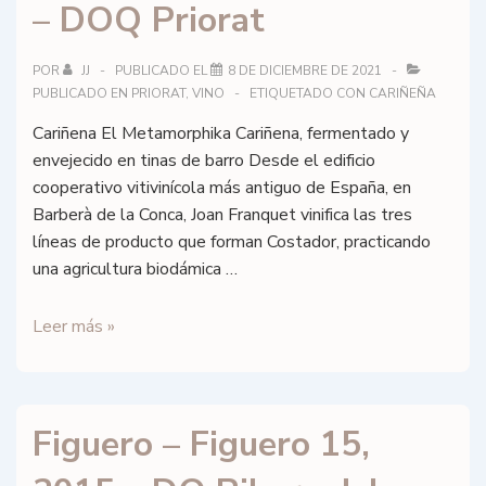
– DOQ Priorat
POR
JJ
PUBLICADO EL
8 DE DICIEMBRE DE 2021
PUBLICADO EN
PRIORAT
,
VINO
ETIQUETADO CON
CARIÑEÑA
Cariñena El Metamorphika Cariñena, fermentado y
envejecido en tinas de barro Desde el edificio
cooperativo vitivinícola más antiguo de España, en
Barberà de la Conca, Joan Franquet vinifica las tres
líneas de producto que forman Costador, practicando
una agricultura biodámica …
Celler
Leer más »
Costador
–
Metamorphika
Figuero – Figuero 15,
Carinyena
–