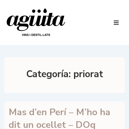
↓
Saltar
al
Navegaci
contenido
principal
ME
principal
Categoría:
priorat
Mas d’en Perí – M’ho ha
dit un ocellet – DOq