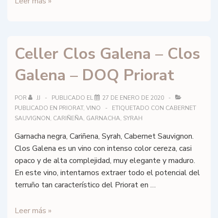
Els
Leer más »
Vil·lusionistes
–
Unànim
Celler Clos Galena – Clos
–
DOQ
Galena – DOQ Priorat
Priorat
POR
JJ
PUBLICADO EL
27 DE ENERO DE 2020
PUBLICADO EN
PRIORAT
,
VINO
ETIQUETADO CON
CABERNET
SAUVIGNON
,
CARIÑEÑA
,
GARNACHA
,
SYRAH
Garnacha negra, Cariñena, Syrah, Cabernet Sauvignon.
Clos Galena es un vino con intenso color cereza, casi
opaco y de alta complejidad, muy elegante y maduro.
En este vino, intentamos extraer todo el potencial del
terruño tan característico del Priorat en …
Celler
Leer más »