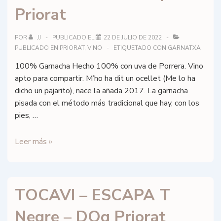
Priorat
POR
JJ
PUBLICADO EL
22 DE JULIO DE 2022
PUBLICADO EN
PRIORAT
,
VINO
ETIQUETADO CON
GARNATXA
100% Garnacha Hecho 100% con uva de Porrera. Vino
apto para compartir. M’ho ha dit un ocellet (Me lo ha
dicho un pajarito), nace la añada 2017. La garnacha
pisada con el método más tradicional que hay, con los
pies, …
Mas
Leer más »
d’en
Perí
–
TOCAVI – ESCAPA T
M’ho
ha
Negre – DOq Priorat
dit