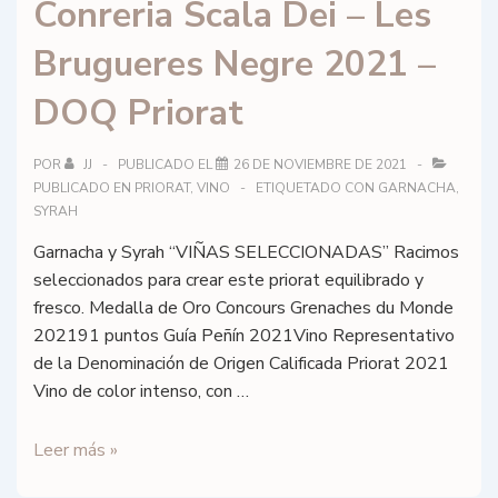
Conreria Scala Dei – Les
2015
–
Brugueres Negre 2021 –
DO
Ribera
DOQ Priorat
del
Duero
POR
JJ
PUBLICADO EL
26 DE NOVIEMBRE DE 2021
PUBLICADO EN
PRIORAT
,
VINO
ETIQUETADO CON
GARNACHA
,
SYRAH
Garnacha y Syrah “VIÑAS SELECCIONADAS” Racimos
seleccionados para crear este priorat equilibrado y
fresco. Medalla de Oro Concours Grenaches du Monde
202191 puntos Guía Peñín 2021Vino Representativo
de la Denominación de Origen Calificada Priorat 2021
Vino de color intenso, con …
Conreria
Leer más »
Scala