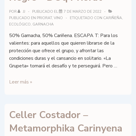
un
ocellet
POR
JJ
PUBLICADO EL
7 DE MARZO DE 2022
PUBLICADO EN
PRIORAT
,
VINO
ETIQUETADO CON
CARIÑEÑA
,
–
ECOLÓGICO
,
GARNACHA
DOq
Priorat
50% Garnacha, 50% Cariñena. ESCAPA T: Para los
valientes: para aquellos que quieren librarse de la
protección que ofrece el grupo, y afrontar las
condiciones duras y el cansancio en solitario. «La
Grupeta» tomará el desafío y te perseguirá. Pero …
TOCAVI
Leer más »
–
ESCAPA
T
Celler Costador –
Negre
–
Metamorphika Carinyena
DOq
Priorat