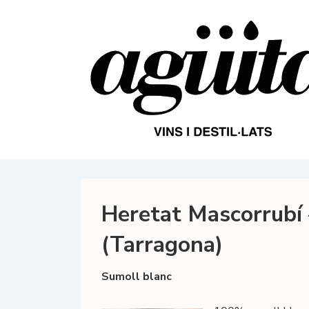
↓
Saltar
al
contenido
principal
Heretat Mascorrubí 
(Tarragona)
Sumoll blanc