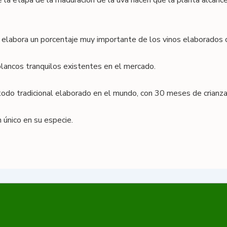
te la etapa de la maduración de la uva hacen que la planta alcanc
, elabora un porcentaje muy importante de los vinos elaborados
blancos tranquilos existentes en el mercado.
do tradicional elaborado en el mundo, con 30 meses de crianza 
único en su especie.