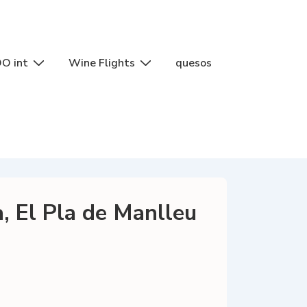
O int
Wine Flights
quesos
, El Pla de Manlleu