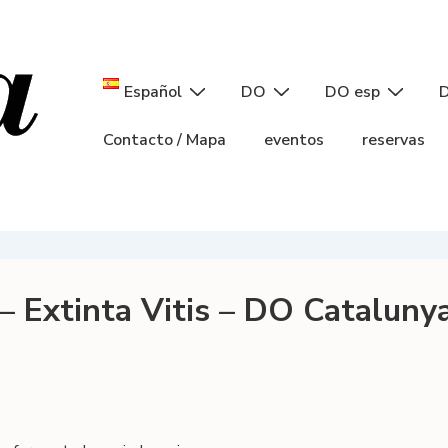
Navegación
Español
DO
DO esp
D
principal
Contacto / Mapa
eventos
reservas
– Extinta Vitis – DO Catalunya