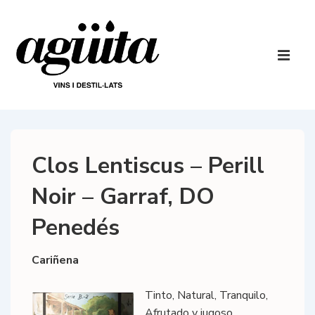
↓
Saltar
al
Navegaci
contenido
principal
ME
principal
Clos Lentiscus – Perill
Noir – Garraf, DO
Penedés
Cariñena
Tinto, Natural, Tranquilo,
Afrutado y jugoso