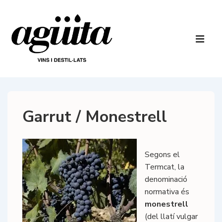
↓
Salta
al
Navegaci
contingut
principal
ME
principal
Garrut / Monestrell
Segons el
Termcat, la
denominació
normativa és
monestrell
(del llatí vulgar