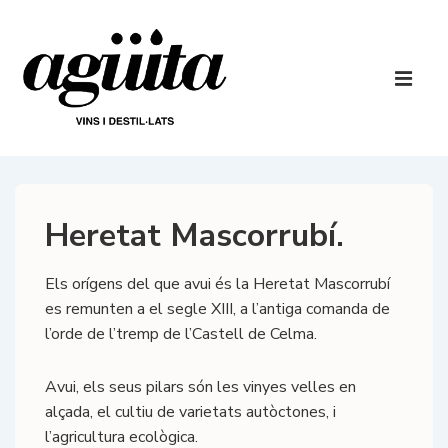
↓
Salta
al
Navegaci
contingut
principal
ME
principal
Heretat Mascorrubí.
Els orígens del que avui és la Heretat Mascorrubí
es remunten a el segle XIII, a l’antiga comanda de
l’orde de l’tremp de l’Castell de Celma.
Avui, els seus pilars són les vinyes velles en
alçada, el cultiu de varietats autòctones, i
l’agricultura ecològica.