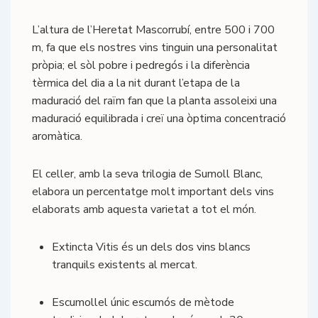
L’altura de l’Heretat Mascorrubí, entre 500 i 700
m, fa que els nostres vins tinguin una personalitat
pròpia; el sòl pobre i pedregós i la diferència
tèrmica del dia a la nit durant l’etapa de la
maduració del raïm fan que la planta assoleixi una
maduració equilibrada i creï una òptima concentració
aromàtica.
El celler, amb la seva trilogia de Sumoll Blanc,
elabora un percentatge molt important dels vins
elaborats amb aquesta varietat a tot el món.
Extincta Vitis és un dels dos vins blancs
tranquils existents al mercat.
Escumollel únic escumós de mètode