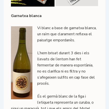
Garnatxa blanca
Vi blanc a base de garnatxa blanca,
un raïm que clarament reflexa el
paisatge empordanès.
L’hem brisat durant 3 dies i els
llevats de l’entorn han fet
fermentar de manera espontània,
no es clarifica ni es filtra y no
s’afegeixen sulfits en cap fase del
procés.
És el germà blanc de la figa i
l’etiqueta representa un curuba, o
sigui un maracujà, tot i que els amics del Motel