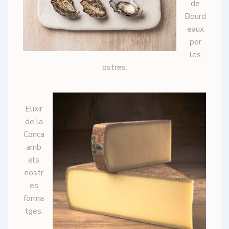
de
Bourd
eaux
per
les
ostres.
Elixir
de la
Conca
amb
els
nostr
es
forma
tges.