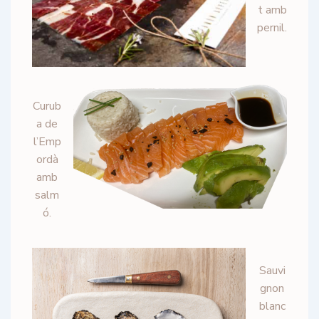
t amb
pernil.
Curub
a de
l’Emp
ordà
amb
salm
ó.
Sauvi
gnon
blanc