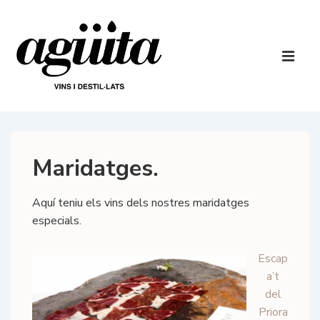
↓
Salta
al
Navegaci
contingut
principal
ME
principal
Maridatges.
Aquí teniu els vins dels nostres maridatges
especials.
Escap
a’t
del
Priora