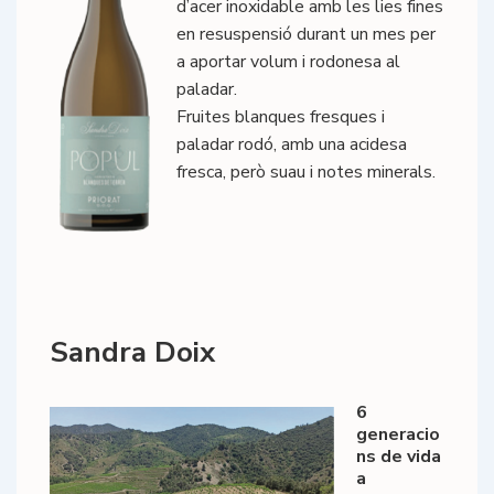
d’acer inoxidable amb les lies fines
en resuspensió durant un mes per
a aportar volum i rodonesa al
paladar.
Fruites blanques fresques i
paladar rodó, amb una acidesa
fresca, però suau i notes minerals.
Sandra Doix
6
generacio
ns de vida
a