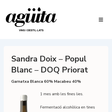
↓
Salta
al
Navegaci
contingut
principal
ME
principal
Sandra Doix – Popul
Blanc – DOQ Priorat
Garnatxa Blanca 60% Macabeu 40%
1 mes amb les fines lies.
Fermentació alcohòlica en tines