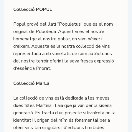
Col·lecció POPUL
Popul prové del llatí “Populetus” que és el nom
original de Poboleda. Aquest vi és el nostre
homenatge al nostre poble, on vam néixer i
creixem. Aquesta és la nostra col·lecció de vins
representada amb varietats de raïm autòctones
del nostre terroir oferint la seva fresca expressió
d'essència Priorat.
Col·lecció MarLa
La col·lecció de vins està dedicada a les meves
dues filles Martina i Laia que ja van per la sisena
generació. Es tracta d'un projecte vitivinícola on la
identitat i l'origen del raïm és fonamental per a
oferir vins tan singulars i d'edicions limitades.