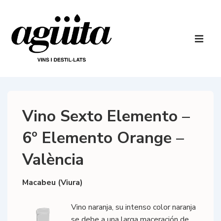
↓
Salta
al
Navegaci
contingut
principal
ME
principal
Vino Sexto Elemento –
6º Elemento Orange –
València
Macabeu (Viura)
Vino naranja, su intenso color naranja
se debe a una larga maceración de