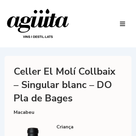
↓
Salta
al
Navegaci
contingut
principal
ME
principal
Celler El Molí Collbaix
– Singular blanc – DO
Pla de Bages
Macabeu
Criança