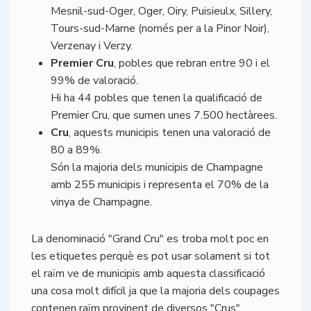
Mesnil-sud-Oger, Oger, Oiry, Puisieulx, Sillery,
Tours-sud-Marne (només per a la Pinor Noir),
Verzenay i Verzy.
Premier Cru
, pobles que rebran entre 90 i el
99% de valoració.
Hi ha 44 pobles que tenen la qualificació de
Premier Cru, que sumen unes 7.500 hectàrees.
Cru
, aquests municipis tenen una valoració de
80 a 89%.
Són la majoria dels municipis de Champagne
amb 255 municipis i representa el 70% de la
vinya de Champagne.
La denominació "Grand Cru" es troba molt poc en
les etiquetes perquè es pot usar solament si tot
el raïm ve de municipis amb aquesta classificació
una cosa molt difícil ja que la majoria dels coupages
contenen raïm provinent de diversos "Crus".