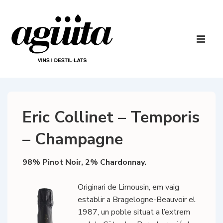
↓
Salta
al
Navegaci
contingut
principal
ME
principal
Eric Collinet – Temporis
– Champagne
98% Pinot Noir, 2% Chardonnay.
Originari de Limousin, em vaig
establir a Bragelogne-Beauvoir el
1987, un poble situat a l’extrem