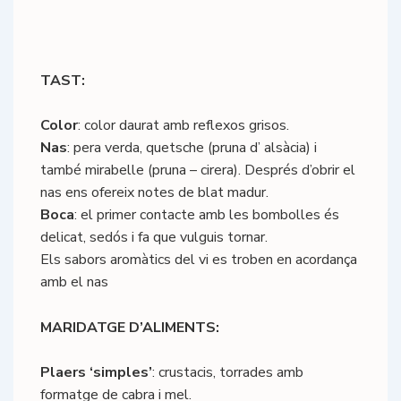
TAST:
Color
: color daurat amb reflexos grisos.
Nas
: pera verda, quetsche (pruna d’ alsàcia) i
també mirabelle (pruna – cirera). Després d’obrir el
nas ens ofereix notes de blat madur.
Boca
: el primer contacte amb les bombolles és
delicat, sedós i fa que vulguis tornar.
Els sabors aromàtics del vi es troben en acordança
amb el nas
MARIDATGE D’ALIMENTS:
Plaers ‘simples’
: crustacis, torrades amb
formatge de cabra i mel.