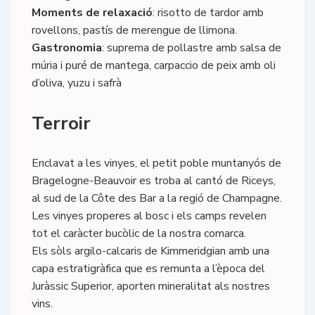
Moments de relaxació
: risotto de tardor amb
rovellons, pastís de merengue de llimona.
Gastronomia
: suprema de pollastre amb salsa de
múria i puré de mantega, carpaccio de peix amb oli
d’oliva, yuzu i safrà
Terroir
Enclavat a les vinyes, el petit poble muntanyós de
Bragelogne-Beauvoir es troba al cantó de Riceys,
al sud de la Côte des Bar a la regió de Champagne.
Les vinyes properes al bosc i els camps revelen
tot el caràcter bucòlic de la nostra comarca.
Els sòls argilo-calcaris de Kimmeridgian amb una
capa estratigràfica que es remunta a l’època del
Juràssic Superior, aporten mineralitat als nostres
vins.