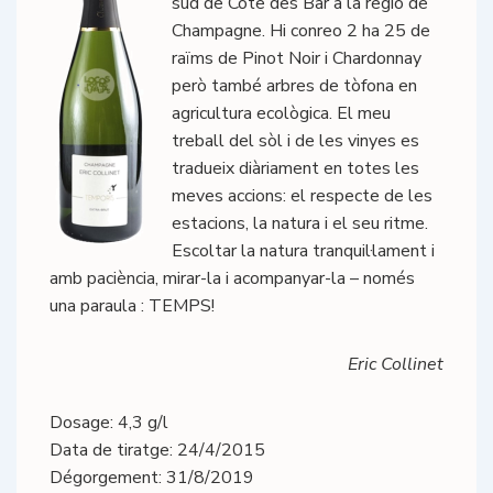
sud de Cöte des Bar a la regió de
Champagne. Hi conreo 2 ha 25 de
raïms de Pinot Noir i Chardonnay
però també arbres de tòfona en
agricultura ecològica. El meu
treball del sòl i de les vinyes es
tradueix diàriament en totes les
meves accions: el respecte de les
estacions, la natura i el seu ritme.
Escoltar la natura tranquil·lament i
amb paciència, mirar-la i acompanyar-la – només
una paraula : TEMPS!
Eric Collinet
Dosage: 4,3 g/l
Data de tiratge: 24/4/2015
Dégorgement: 31/8/2019