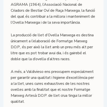
AGRAMA (1964), l’Associació Nacional de
Criadors de Bestiar Oví de Raça Manxega, la funció
del qual és contribuir a la millora i manteniment de
l’Ovella Manxega i de la seva importància.
La producció de llet d’Ovella Manxega es destina
únicament a l’elaboració de Formatge Manxeg
D.O.P., és per això la llet amb un preu més alt per
litre que es pot trobar avui dia, i és gairebé el
doble que la d’ovella d’altres races.
A més, a Valdivieso ens preocupem especialment
per garantir una qualitat i higiene d’excel·lència per
a la llet, unes cures exhaustives de les nostres
ovelles amb la finalitat que el nostre Formatge
Manxeg Artesà D.O.P. de llet crua tingui la millor
qualitat.