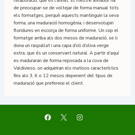
l’elaboració, que és l’afinat. El mestre afinador ha
de preocupar-se de voltejar de forma manual tots
els formatges, perquè aquests mantinguin la seva
forma, una maduració homogènia, i desenvolupin
floridures en escorça de forma uniforme. Un cop el
formatge arriba als dos mesos de maduració, se li
dona un raspallat i una capa d’oli d’oliva verge
extra, que és un conservant natural. A partir d’aquí
es maduraran de forma reposada a la cova de
Valdivieso, on adquiriran els matisos característics
fins als 3, 6 o 12 mesos depenent del tipus de
maduració que prefereixi el client.