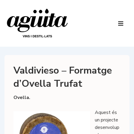
↓
Salta
al
Navegaci
contingut
principal
ME
principal
Valdivieso – Formatge
d’Ovella Trufat
Ovella.
Aquest és
un projecte
desenvolup