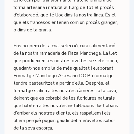
esforcem per transformar la matèria primera de
forma artesana i natural al llarg de tot el procés
d’elaboració, que té lloc dins la nostra finca. És el
que els francesos entenen com un procés granger,
o dins de la granja.
Ens ocupem de la cria, selecció, cura i alimentació
de la nostra ramaderia de Raza Manchega. La llet
que produeixen les nostres ovelles se selecciona,
quedant-nos amb la de més qualitat i elaborant
Formatge Manchego Artesano D.O.P. i formatge
tendre pasteuritzat a partir d’ella. Després, el
formatge s’afina a les nostres càmeres i a la cova,
deixant que es cobreixi de les floridures naturals
que habiten a les nostres instal·lacions. Just abans
d’arribar als nostres clients, els raspallem i els
oliem perquè puguin gaudir del meravellós sabor
de la seva escorça.