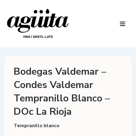
↓
Salta
al
Navegaci
contingut
principal
ME
principal
Bodegas Valdemar –
Condes Valdemar
Tempranillo Blanco –
DOc La Rioja
Tempranillo blanco