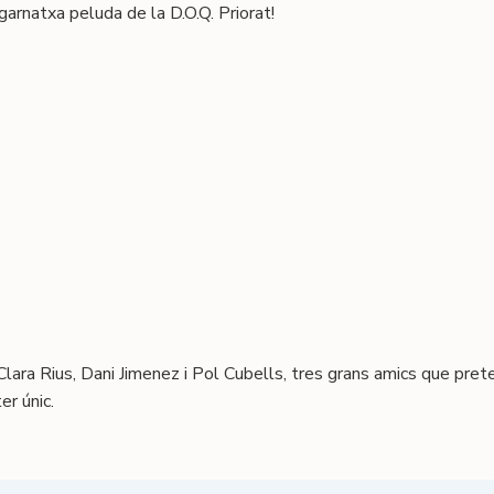
arnatxa peluda de la D.O.Q. Priorat!
Clara Rius, Dani Jimenez i Pol Cubells, tres grans amics que prete
er únic.