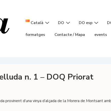
Navegació
Català
DO
DO esp
D
principal
formatges
Contacte / Mapa
events
Velluda n. 1 – DOQ Priorat
da provinent d’una vinya d’alçada de la Morera de Montsant amb o