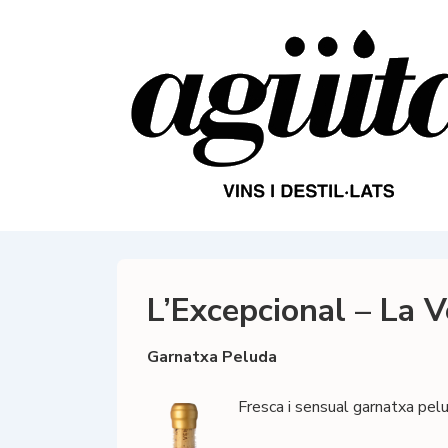
↓
Salta
al
contingut
principal
L’Excepcional – La 
Garnatxa Peluda
Fresca i sensual garnatxa pelu