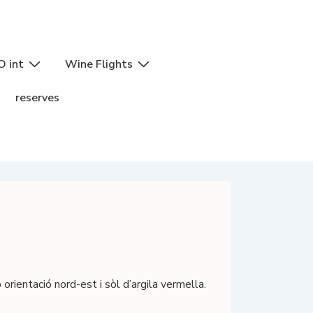
O int
Wine Flights
reserves
rientació nord-est i sòl d’argila vermella.