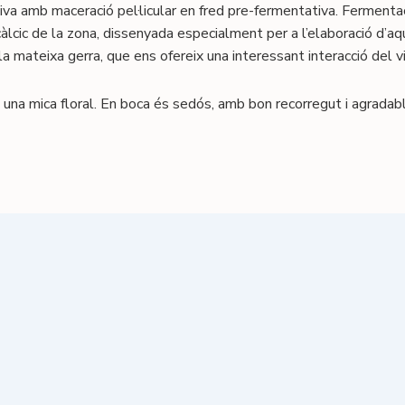
va amb maceració pel·licular en fred pre-fermentativa. Fermenta
àlcic de la zona, dissenyada especialment per a l’elaboració d’aq
la mateixa gerra, que ens ofereix una interessant interacció del v
 una mica floral. En boca és sedós, amb bon recorregut i agradabl