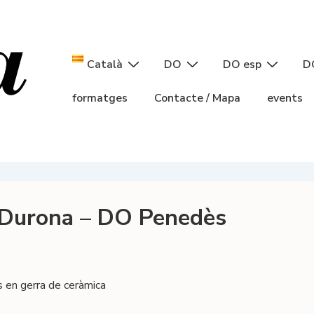
Navegació
Català
DO
DO esp
D
principal
formatges
Contacte / Mapa
events
 Durona – DO Penedès
s en gerra de ceràmica