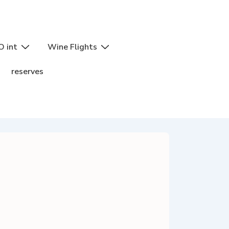
O int
Wine Flights
reserves