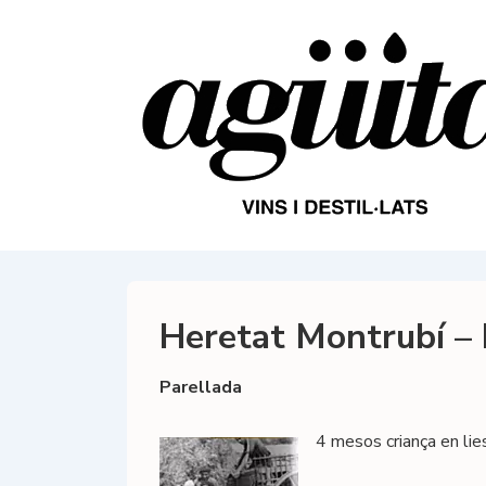
↓
Salta
al
contingut
principal
Heretat Montrubí –
Parellada
4 mesos criança en lie