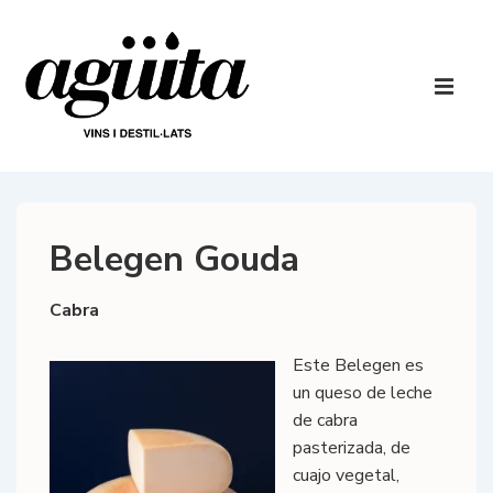
↓
Saltar
al
Navegaci
contenido
principal
ME
principal
Belegen Gouda
Cabra
Este Belegen es
un queso de leche
de cabra
pasterizada, de
cuajo vegetal,