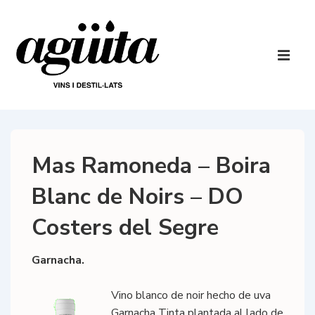
↓
Saltar
al
Navegaci
contenido
principal
ME
principal
Mas Ramoneda – Boira
Blanc de Noirs – DO
Costers del Segre
Garnacha.
Vino blanco de noir hecho de uva
Garnacha Tinta plantada al lado de