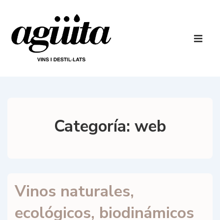
↓
Saltar
al
Navegaci
contenido
principal
ME
principal
Categoría:
web
Vinos naturales,
ecológicos, biodinámicos