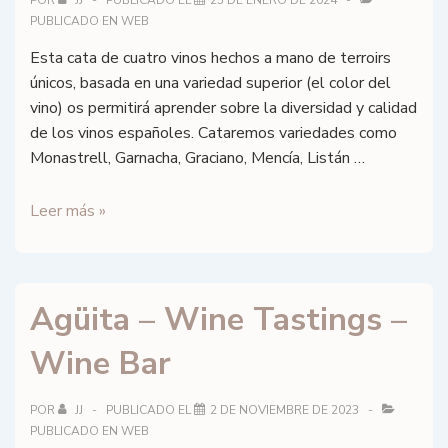
POR
JJ
PUBLICADO EL
25 DE ENERO DE 2024
PUBLICADO EN
WEB
Esta cata de cuatro vinos hechos a mano de terroirs
únicos, basada en una variedad superior (el color del
vino) os permitirá aprender sobre la diversidad y calidad
de los vinos españoles. Cataremos variedades como
Monastrell, Garnacha, Graciano, Mencía, Listán …
Spanish
Leer más »
singular
reds
wine
Agüita – Wine Tastings –
flight
Wine Bar
POR
JJ
PUBLICADO EL
2 DE NOVIEMBRE DE 2023
PUBLICADO EN
WEB