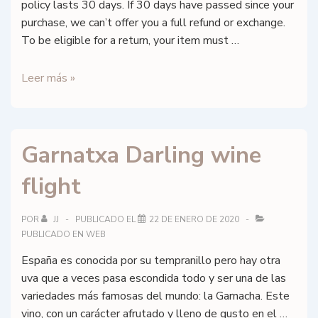
policy lasts 30 days. If 30 days have passed since your
purchase, we can’t offer you a full refund or exchange.
To be eligible for a return, your item must …
Política
Leer más »
de
reembolsos
y
Garnatxa Darling wine
devoluciones
flight
POR
JJ
PUBLICADO EL
22 DE ENERO DE 2020
PUBLICADO EN
WEB
España es conocida por su tempranillo pero hay otra
uva que a veces pasa escondida todo y ser una de las
variedades más famosas del mundo: la Garnacha. Este
vino, con un carácter afrutado y lleno de gusto en el …