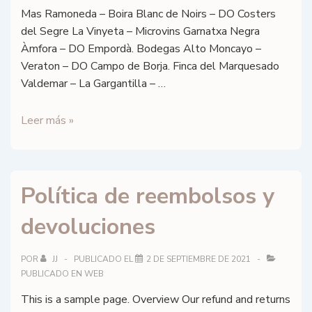
Mas Ramoneda – Boira Blanc de Noirs – DO Costers
del Segre La Vinyeta – Microvins Garnatxa Negra
Àmfora – DO Empordà. Bodegas Alto Moncayo –
Veraton – DO Campo de Borja. Finca del Marquesado
Valdemar – La Gargantilla – …
Garnacha
Leer más »
Wine
Flight
Política de reembolsos y
devoluciones
POR
JJ
PUBLICADO EL
2 DE SEPTIEMBRE DE 2021
PUBLICADO EN
WEB
This is a sample page. Overview Our refund and returns