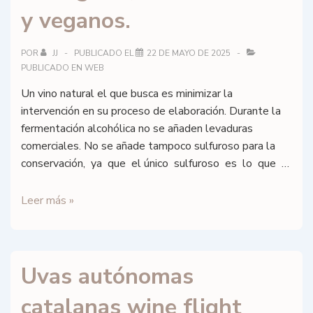
y veganos.
POR
JJ
PUBLICADO EL
22 DE MAYO DE 2025
PUBLICADO EN
WEB
Un vino natural el que busca es minimizar la
intervención en su proceso de elaboración. Durante la
fermentación alcohólica no se añaden levaduras
comerciales. No se añade tampoco sulfuroso para la
conservación, ya que el único sulfuroso es lo que …
Vinos
Leer más »
naturales,
ecológicos,
biodinámicos
Uvas autónomas
y
veganos.
catalanas wine flight