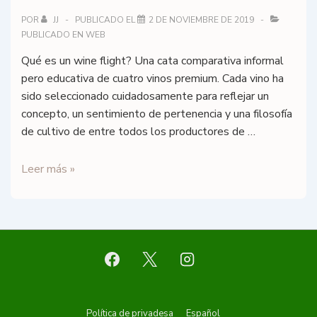
POR
JJ
PUBLICADO EL
2 DE NOVIEMBRE DE 2019
PUBLICADO EN
WEB
Qué es un wine flight? Una cata comparativa informal
pero educativa de cuatro vinos premium. Cada vino ha
sido seleccionado cuidadosamente para reflejar un
concepto, un sentimiento de pertenencia y una filosofía
de cultivo de entre todos los productores de …
Wine
Leer más »
Flights
Política de privadesa
Español