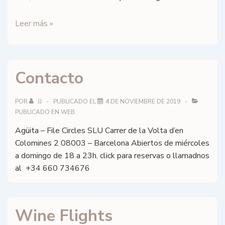
Garnatxa
Leer más »
Darling
wine
flight
Contacto
POR
JJ
PUBLICADO EL
4 DE NOVIEMBRE DE 2019
PUBLICADO EN
WEB
Agüita – File Circles SLU Carrer de la Volta d’en
Colomines 2 08003 – Barcelona Abiertos de miércoles
a domingo de 18 a 23h. click para reservas o llamadnos
al +34 660 734676
Wine Flights