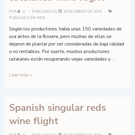
POR
JJ
PUBLICADO EL
26 DE ENERO DE 2024
PUBLICADO EN
WEB
Según los productores, había unas 150 variedades de
uva antes de la filoxera, pero muchas de ellas se
dejaron de plantar por ser consideradas de baja calidad
o no rentables. Por suerte, muchos productores
catalanes están recuperando viejas variedades y …
Uvas
Leer más »
autónomas
catalanas
wine
Spanish singular reds
flight
wine flight