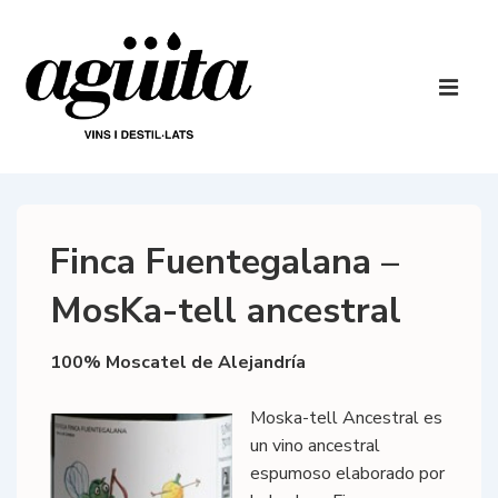
↓
Saltar
al
Navegaci
contenido
principal
ME
principal
Finca Fuentegalana –
MosKa-tell ancestral
100% Moscatel de Alejandría
Moska-tell Ancestral es
un vino ancestral
espumoso elaborado por