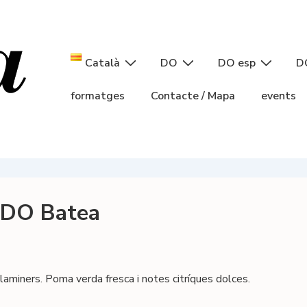
Navegació
Català
DO
DO esp
D
principal
formatges
Contacte / Mapa
events
 DO Batea
llaminers. Poma verda fresca i notes citríques dolces.