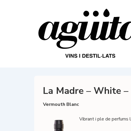
↓
Salta
al
contingut
principal
La Madre – White –
Vermouth Blanc
Vibrant i ple de perfums 