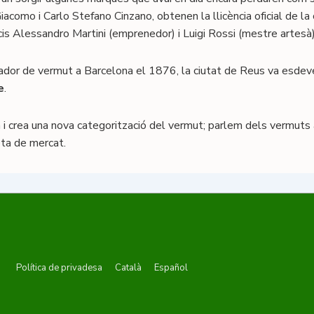
acomo i Carlo Stefano Cinzano, obtenen la llicència oficial de la
is Alessandro Martini (emprenedor) i Luigi Rossi (mestre artesà)
ador de vermut a Barcelona el 1876, la ciutat de Reus va esdeve
e
.
crea una nova categorització del vermut; parlem dels vermuts a
ota de mercat.
Menú
Política de privadesa
Català
Español
del