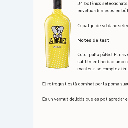
34 botànics seleccionats,
envellida 6 mesos en bót
Cupatge de vi blanc sele
Notes de tast
Color palla pàl·lid. El n
subtilment herbaci amb no
mantenir-se complex i in
El retrogust està dominat per la poma suau
És un vermut deliciós que es pot apreciar e