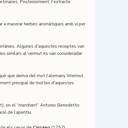
setmanes. Posteriorment, l'extracte
sar a macerar herbes aromàtiques amb vi per
errànies. Algunes d'aquestes receptes van
des similars al vermut es van consideradar
erquè que deriva del mot l'alemany Wermut,
ement principal de moltes d'aquestes
ont), on el “merchant” Antonio Benedetto
ió de l’aperitiu.
 són els casos de
Cinzano
(1757)