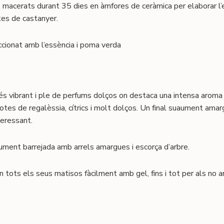
 macerats durant 35 dies en àmfores de ceràmica per elaborar l’
es de castanyer.
ccionat amb l’essència i poma verda
as és vibrant i ple de perfums dolços on destaca una intensa aroma
tes de regalèssia, cítrics i molt dolços. Un final suaument amar
teressant.
ment barrejada amb arrels amargues i escorça d’arbre.
n tots els seus matisos fàcilment amb gel, fins i tot per als no