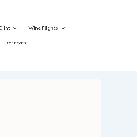
O int
Wine Flights
reserves