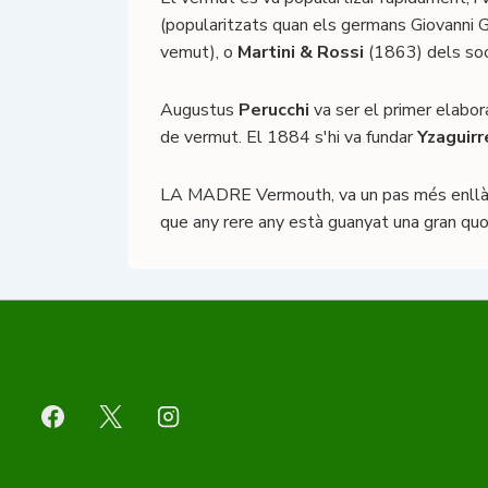
(popularitzats quan els germans Giovanni Gi
vemut), o
Martini & Rossi
(1863) dels soc
Augustus
Perucchi
va ser el primer elabor
de vermut. El 1884 s'hi va fundar
Yzaguirr
LA MADRE Vermouth, va un pas més enllà i 
que any rere any està guanyat una gran qu