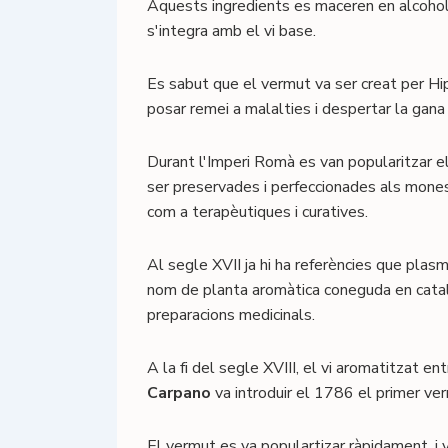
Aquests ingredients es maceren en alcohol 
s'integra amb el vi base.
Es sabut que el vermut va ser creat per Hip
posar remei a malalties i despertar la gana
Durant l'Imperi Romà es van popularitzar 
ser preservades i perfeccionades als monest
com a terapèutiques i curatives.
Al segle XVII ja hi ha referències que pla
nom de planta aromàtica coneguda en catal
preparacions medicinals.
A la fi del segle XVIII, el vi aromatitzat
Carpano
va introduir el 1786 el primer vermu
El vermut es va populartizar ràpidament, i