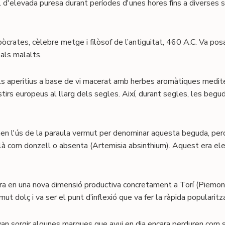
d'elevada puresa durant períodes d'unes hores fins a diverses 
òcrates, cèlebre metge i filòsof de l’antiguitat, 460 A.C. Va po
 als malalts.
els aperitius a base de vi macerat amb herbes aromàtiques medit
irs europeus al llarg dels segles. Així, durant segles, les begu
smen l'ús de la paraula vermut per denominar aquesta beguda, p
à com donzell o absenta (Artemisia absinthium). Aquest era el
 entra en una nova dimensió productiva concretament a Torí (Piem
t dolç i va ser el punt d’inflexió que va fer la ràpida popularitzac
 van sorgir algunes marques que avui en dia encara perduren com