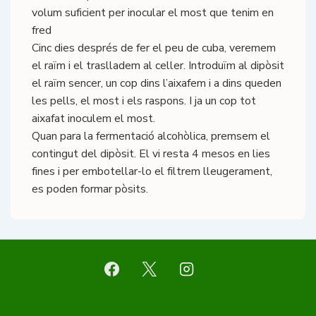
volum suficient per inocular el most que tenim en
fred
Cinc dies després de fer el peu de cuba, veremem
el raïm i el traslladem al celler. Introduïm al dipòsit
el raïm sencer, un cop dins l’aixafem i a dins queden
les pells, el most i els raspons. I ja un cop tot
aixafat inoculem el most.
Quan para la fermentació alcohòlica, premsem el
contingut del dipòsit. El vi resta 4 mesos en lies
fines i per embotellar-lo el filtrem lleugerament,
es poden formar pòsits.