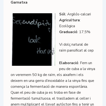
Garnatxa
Sól
: Argilós-calcari
Agricultura
:
Ecològica
Graduació
: 17,5%
Vi dolç natural de
raïm pansificat al cep
Elaboració
: Fem un
peu de cuba a la vinya
on veremem 50 kg de raïm, els aixafem i els
deixem en una gerra d’inoxidable a la vinya fins que
comença la fermentació de manera espontània.
Quan el peu de cuba ja es troba en fase de
fermentació tumultuosa, el traslladem al celler i
anem multiplicant el llevat autòcton fins a tenir un