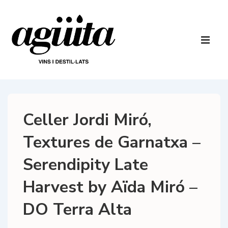
↓
Salta
al
Navegaci
contingut
principal
ME
principal
Celler Jordi Miró,
Textures de Garnatxa –
Serendipity Late
Harvest by Aïda Miró –
DO Terra Alta