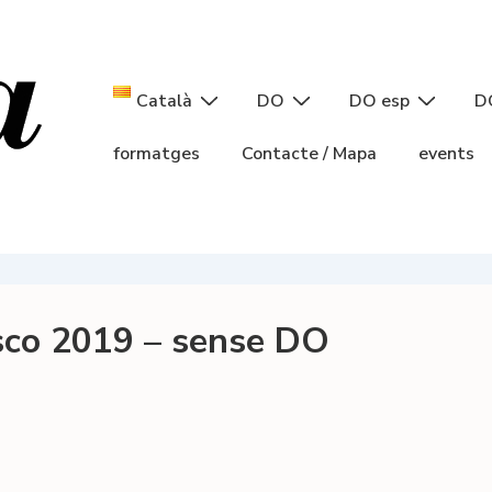
Navegació
Català
DO
DO esp
D
principal
formatges
Contacte / Mapa
events
sco 2019 – sense DO