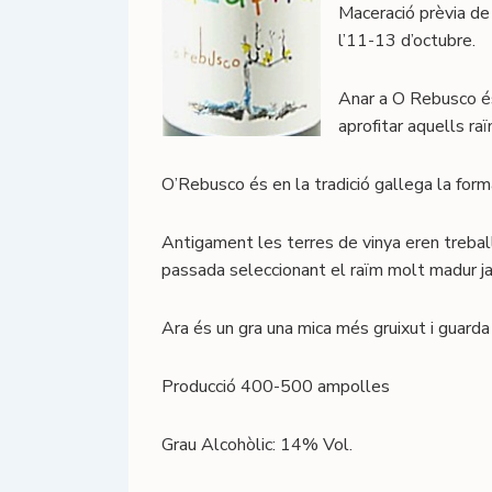
Maceració prèvia de
l’11-13 d’octubre.
Anar a O Rebusco és
aprofitar aquells ra
O’Rebusco és en la tradició gallega la forma
Antigament les terres de vinya eren trebal
passada seleccionant el raïm molt madur ja
Ara és un gra una mica més gruixut i guarda
Producció 400-500 ampolles
Grau Alcohòlic: 14% Vol.