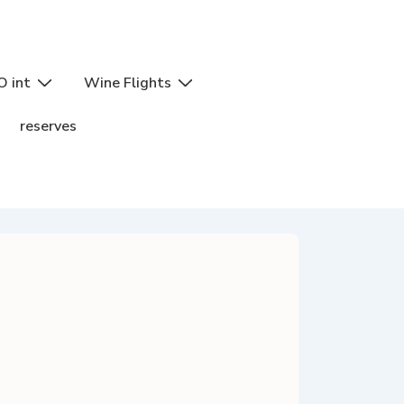
O int
Wine Flights
reserves