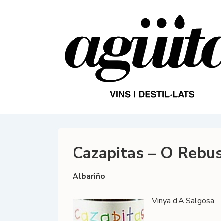
↓
Salta
al
contingut
principal
Cazapitas – O Rebu
Albariño
Vinya d’A Salgosa