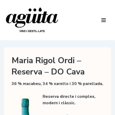
↓
Salta
al
Navegaci
contingut
principal
ME
principal
Maria Rigol Ordi –
Reserva – DO Cava
36 % macabeu, 34 % xarel·lo i 30 % parellada
.
Reserva directe i complex,
modern i clàssic.