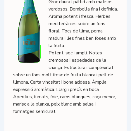
Groc daurat pàl·lid amb matisos
verdosos. Bombolla fina i definida.
Aroma potent i fresca. Herbes
mediterrànies sobre un fons
floral. Tocs de llima, poma
madura i lies fines ben foses amb
la fruita.
Potent, sec i ampli. Notes
cremosos i especiades de la
criança. Estructura i complexitat
sobre un fons molt fresc de fruita blanca i pell de
llimona. Certa vinositat i bona acidesa. Àmplia
expressió aromàtica. Llarg i precís en boca.
Aperitius, fumats, foie, carns blanques, caça menor,
marisc a la planxa, peix blanc amb salsa i
formatges semicurat