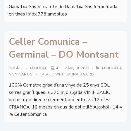
Garnatxa Gris Vi clarete de Garnatxa Gris fermentada
en tines i inox 773 ampolles
Celler Comunica –
Germinal – DO Montsant
PER
JJ
PUBLICAT EL
4 DE MARÇ DE 2022
PUBLICAT A
MONTSANT
,
VI
TAGGED WITH
GARNATXA GRIS
100% Garnatxa grisa d’una vinya de 25 anys SÒL:
sorres granítiques, a 370 m d’alçada VINIFICACIÓ:
premsatge directe i fermentació entre 7 i 12 dies
CRIANÇA: 12 mesos en ous de polietilè Alcohol : 14,4
% Celler Comunica