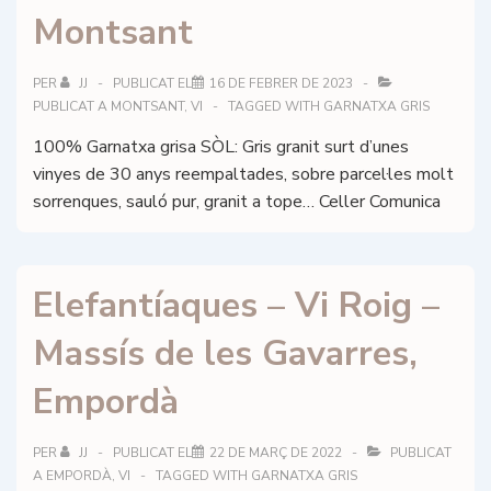
Montsant
PER
JJ
PUBLICAT EL
16 DE FEBRER DE 2023
PUBLICAT A
MONTSANT
,
VI
TAGGED WITH
GARNATXA GRIS
100% Garnatxa grisa SÒL: Gris granit surt d’unes
vinyes de 30 anys reempaltades, sobre parcel·les molt
sorrenques, sauló pur, granit a tope… Celler Comunica
Elefantíaques – Vi Roig –
Massís de les Gavarres,
Empordà
PER
JJ
PUBLICAT EL
22 DE MARÇ DE 2022
PUBLICAT
A
EMPORDÀ
,
VI
TAGGED WITH
GARNATXA GRIS