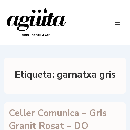
↓
Salta
al
Navegaci
contingut
principal
ME
principal
Etiqueta:
garnatxa gris
Celler Comunica – Gris
Granit Rosat – DO