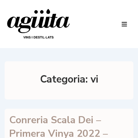
↓
Salta
al
Navegaci
contingut
principal
ME
principal
Categoria:
vi
Conreria Scala Dei –
Primera Vinya 2022 –