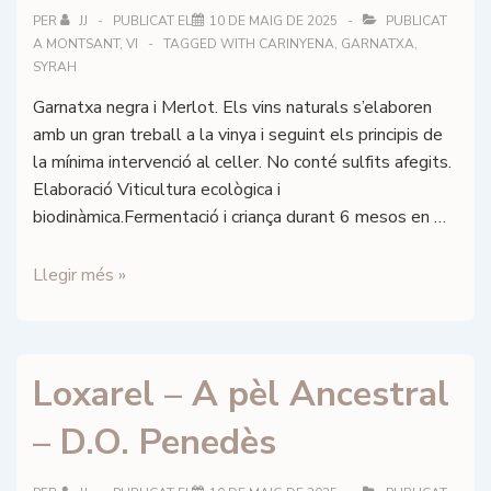
PER
JJ
PUBLICAT EL
10 DE MAIG DE 2025
PUBLICAT
A
MONTSANT
,
VI
TAGGED WITH
CARINYENA
,
GARNATXA
,
SYRAH
Garnatxa negra i Merlot. Els vins naturals s’elaboren
amb un gran treball a la vinya i seguint els principis de
la mínima intervenció al celler. No conté sulfits afegits.
Elaboració Viticultura ecològica i
biodinàmica.Fermentació i criança durant 6 mesos en …
Loxarel
Llegir més »
–
A
pèl
Loxarel – A pèl Ancestral
negre
–
– D.O. Penedès
D.O.
Penedès