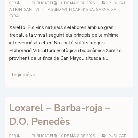
PER
JJ
PUBLICAT EL
10 DE MAIG DE 2025
PUBLICAT
A
MONTSANT
,
VI
TAGGED WITH
CARINYENA
,
GARNATXA
,
SYRAH
Xarel·lo. Els vins naturals s’elaboren amb un gran
treball a la vinya i seguint els principis de la mínima
intervenció al celler. No conté sulfits afegits.
Elaboració Viticultura ecològica i biodinàmica.Xarel·lo
provinent de la finca de Can Mayol, situada a …
Loxarel
Llegir més »
–
A
pèl
Loxarel – Barba-roja –
blanc
–
D.O. Penedès
D.O.
Penedès
PER
JJ
PUBLICAT EL
10 DE MAIG DE 2025
PUBLICAT