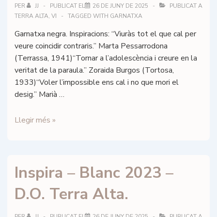
PER
JJ
PUBLICAT EL
26 DE JUNY DE 2025
PUBLICAT A
TERRA ALTA
,
VI
TAGGED WITH
GARNATXA
Garnatxa negra. Inspiracions: “Viuràs tot el que cal per
veure coincidir contraris.” Marta Pessarrodona
(Terrassa, 1941)“Tornar a l’adolescència i creure en la
veritat de la paraula.” Zoraida Burgos (Tortosa,
1933)“Voler l’impossible ens cal i no que mori el
desig.” Marià …
Inspira
Llegir més »
–
Negre
2022
Inspira – Blanc 2023 –
–
D.O.
D.O. Terra Alta.
Terra
Alta.
PER
JJ
PUBLICAT EL
26 DE JUNY DE 2025
PUBLICAT A