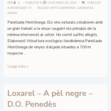
PER
JJ
PUBLICAT EL
10 DE MAIG DE 2025
PUBLICAT
A
MONTSANT
,
VI
TAGGED WITH
CARINYENA
,
GARNATXA
,
SYRAH
Parellada Montònega. Els vins naturals s’elaboren amb
un gran treball a la vinya i seguint els principis de la
mínima intervenció al celler. No conté sulfits afegits.
Elaboració Viticultura ecològica i biodinàmica.Parellada
Montònega de vinyes d’alçada situades a 700 m
respecte …
Loxarel
Llegir més »
–
Parellada
–
Loxarel – A pèl negre –
D.O.
Penedès
D.O. Penedès