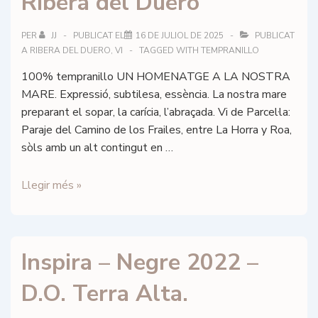
Ribera del Duero
2022
–
DOQ
PER
JJ
PUBLICAT EL
16 DE JULIOL DE 2025
PUBLICAT
A
RIBERA DEL DUERO
,
VI
TAGGED WITH
TEMPRANILLO
Priorat
100% tempranillo UN HOMENATGE A LA NOSTRA
MARE. Expressió, subtilesa, essència. La nostra mare
preparant el sopar, la carícia, l’abraçada. Vi de Parcel·la:
Paraje del Camino de los Frailes, entre La Horra y Roa,
sòls amb un alt contingut en …
Figuero
Llegir més »
–
Milagros
–
Inspira – Negre 2022 –
DO
Ribera
D.O. Terra Alta.
del
Duero