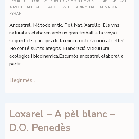
PER
JJ
PUBLICAT EL
10 DE MAIG DE 2025
PUBLICAT
A
MONTSANT
,
VI
TAGGED WITH
CARINYENA
,
GARNATXA
,
SYRAH
Ancestral. Mètode antic, Pet Nat. Xarel·lo. Els vins
naturals s’elaboren amb un gran treball a la vinya i
seguint els principis de la mínima intervenció al celler.
No conté sulfits afegits. Elaboració Viticultura
ecològica i biodinàmica.Escumós ancestral elaborat a
partir …
Loxarel
Llegir més »
–
A
pèl
Loxarel – A pèl blanc –
Ancestral
–
D.O. Penedès
D.O.
Penedès