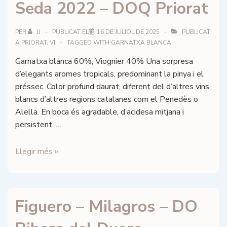
Seda 2022 – DOQ Priorat
2022
–
DOQ
PER
JJ
PUBLICAT EL
16 DE JULIOL DE 2025
PUBLICAT
A
PRIORAT
,
VI
TAGGED WITH
GARNATXA BLANCA
Priorat
Garnatxa blanca 60%, Viognier 40% Una sorpresa
d’elegants aromes tropicals, predominant la pinya i el
préssec. Color profund daurat, diferent del d’altres vins
blancs d’altres regions catalanes com el Penedès o
Alella. En boca és agradable, d’acidesa mitjana i
persistent. …
Clos
Llegir més »
Galena
–
Formiga
Figuero – Milagros – DO
de
Seda