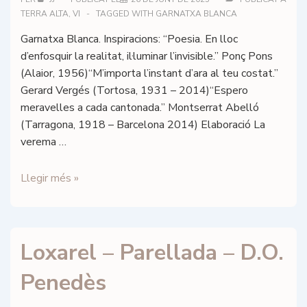
TERRA ALTA
,
VI
TAGGED WITH
GARNATXA BLANCA
Garnatxa Blanca. Inspiracions: “Poesia. En lloc
d’enfosquir la realitat, il·luminar l’invisible.” Ponç Pons
(Alaior, 1956)“M’importa l’instant d’ara al teu costat.”
Gerard Vergés (Tortosa, 1931 – 2014)“Espero
meravelles a cada cantonada.” Montserrat Abelló
(Tarragona, 1918 – Barcelona 2014) Elaboració La
verema …
Inspira
Llegir més »
–
Blanc
2023
Loxarel – Parellada – D.O.
–
D.O.
Penedès
Terra
Alta.