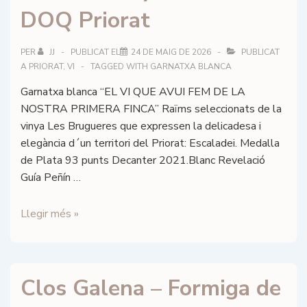
DOQ Priorat
PER
JJ
PUBLICAT EL
24 DE MAIG DE 2026
PUBLICAT
A
PRIORAT
,
VI
TAGGED WITH
GARNATXA BLANCA
Garnatxa blanca “EL VI QUE AVUI FEM DE LA
NOSTRA PRIMERA FINCA” Raïms seleccionats de la
vinya Les Brugueres que expressen la delicadesa i
elegància d´un territori del Priorat: Escaladei. Medalla
de Plata 93 punts Decanter 2021.Blanc Revelació
Guía Peñín …
Conreria
Llegir més »
Scala
Dei
–
Clos Galena – Formiga de
Primera
Vinya