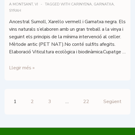
A
MONTSANT
,
VI
TAGGED WITH
CARINYENA
,
GARNATXA
,
SYRAH
Ancestral Sumoll, Xarel·lo vermell i Garnatxa negra. Els
vins naturals s’elaboren amb un gran treball a la vinya i
seguint els principis de la mínima intervenció al celler.
Mètode antic (PET NAT).No conté sulfits afegits.
Elaboració Viticultura ecològica i biodinàmica.Cupatge …
Loxarel
Llegir més »
–
Barba-
roja
–
Paginació
1
2
3
…
22
Següent
D.O.
de
Penedès
les
entrades