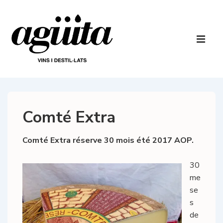
↓
Saltar
al
Navegaci
contenido
principal
ME
principal
Comté Extra
Comté Extra réserve 30 mois été 2017 AOP.
30
me
se
s
de