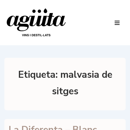
↓
Saltar
al
Navegaci
contenido
principal
ME
principal
Etiqueta:
malvasia de
sitges
La Diferenta – Blanc