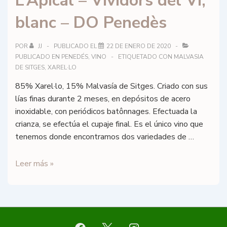
L’Apical – Vividors del Vi,
Àmfora
blanc – DO Penedès
–
DO
Pla
POR
JJ
PUBLICADO EL
22 DE ENERO DE 2020
PUBLICADO EN
PENEDÉS
,
VINO
ETIQUETADO CON
MALVASIA
de
DE SITGES
,
XAREL·LO
Bages
85% Xarel·lo, 15% Malvasía de Sitges. Criado con sus
lías finas durante 2 meses, en depósitos de acero
inoxidable, con periódicos batônnages. Efectuada la
crianza, se efectúa el cupaje final. Es el único vino que
tenemos donde encontramos dos variedades de …
L’Apical
Leer más »
–
Vividors
del
Vi,
blanc