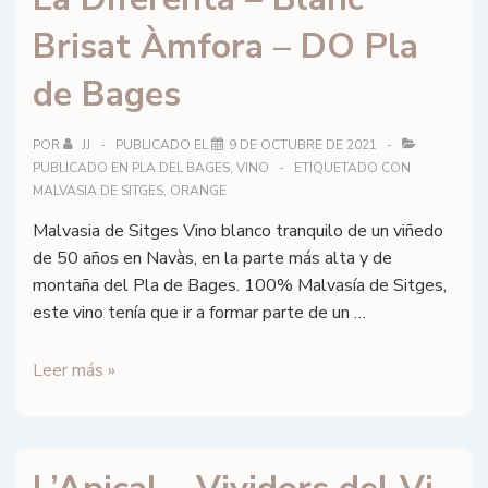
Brisat Àmfora – DO Pla
de Bages
POR
JJ
PUBLICADO EL
9 DE OCTUBRE DE 2021
PUBLICADO EN
PLA DEL BAGES
,
VINO
ETIQUETADO CON
MALVASIA DE SITGES
,
ORANGE
Malvasia de Sitges Vino blanco tranquilo de un viñedo
de 50 años en Navàs, en la parte más alta y de
montaña del Pla de Bages. 100% Malvasía de Sitges,
este vino tenía que ir a formar parte de un …
La
Leer más »
Diferenta
–
Blanc
Brisat